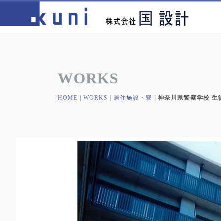
WORKS
HOME
|
WORKS
|
居住施設・寮
|
神奈川県警察学校 生