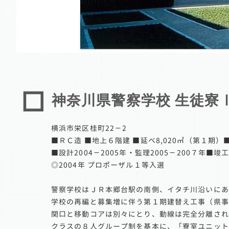
神奈川県警察学校 生徒寮
横浜市栄区桂町22－2
■ＲＣ造 ■地上６階建 ■延べ8,020㎡（第１期）
■設計2004－2005年・監理2005－200７年■竣
◎2004年 プロポーザル１等入選
警察学校はＪＲ本郷台駅の南側、イタチ川沿いにあ
学校の再編と募集増に伴う第１期建替え工事（県事
関口と移動コアは別々にとり、動線は完全分離され
クラスの８人グループ制を基本に、「寮室ユニット