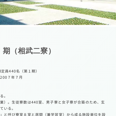
Ⅰ期（相武二寮）
■定員440名（第１期）
工200７年７月
る。
業）。生徒寮数は440室、男子寮と女子寮が合築のため、玄
ている。
」と呼び寮室８室と居間（兼学習室）から成る施設単位を設