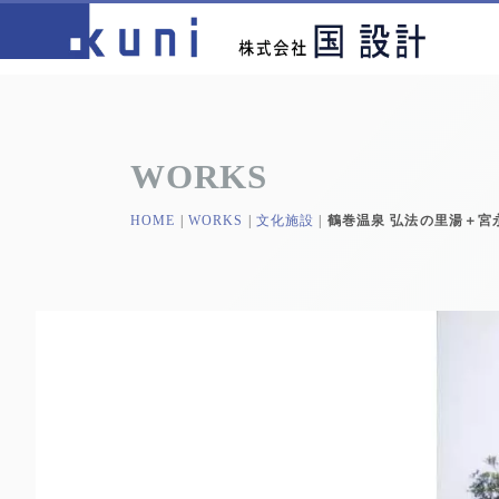
WORKS
HOME
|
WORKS
|
文化施設
|
鶴巻温泉 弘法の里湯＋宮