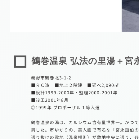
鶴巻温泉 弘法の里湯＋宮
秦野市鶴巻北3-1-2
■ＲＣ造 ■地上２階建 ■延べ2,090㎡
■設計1999-2000年・監理2000-2001年
■竣工2001年8月
◎1999年 プロポーザル１等入選
鶴巻温泉の湯は、カルシウム含有量世界一。かつて
興した。市ゆかりの、美人画で有名な「宮永画伯の
通り抜けの露地（温泉横町）が敷地中央に通り、各